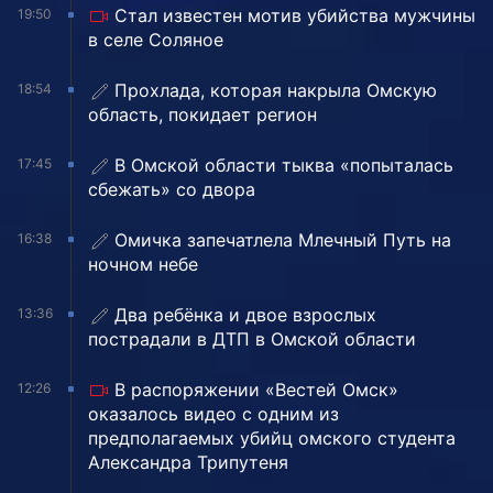
Стал известен мотив убийства мужчины
19:50
в селе Соляное
Прохлада, которая накрыла Омскую
18:54
область, покидает регион
В Омской области тыква «попыталась
17:45
сбежать» со двора
Омичка запечатлела Млечный Путь на
16:38
ночном небе
Два ребёнка и двое взрослых
13:36
пострадали в ДТП в Омской области
В распоряжении «Вестей Омск»
12:26
оказалось видео с одним из
предполагаемых убийц омского студента
Александра Трипутеня