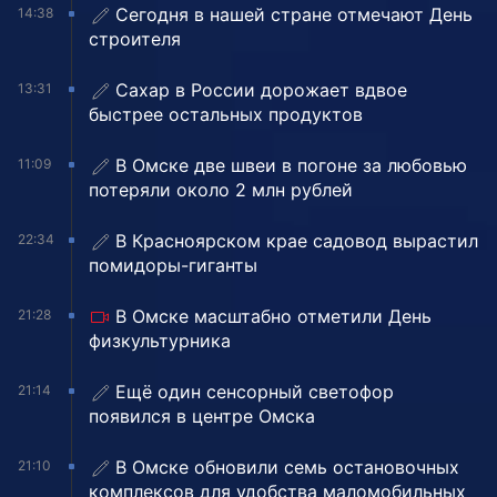
Сегодня в нашей стране отмечают День
14:38
строителя
Сахар в России дорожает вдвое
13:31
быстрее остальных продуктов
В Омске две швеи в погоне за любовью
11:09
потеряли около 2 млн рублей
В Красноярском крае садовод вырастил
22:34
помидоры-гиганты
В Омске масштабно отметили День
21:28
физкультурника
Ещё один сенсорный светофор
21:14
появился в центре Омска
В Омске обновили семь остановочных
21:10
комплексов для удобства маломобильных