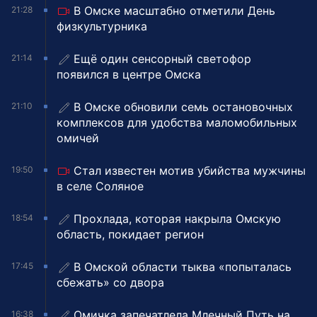
В Омске масштабно отметили День
21:28
физкультурника
Ещё один сенсорный светофор
21:14
появился в центре Омска
В Омске обновили семь остановочных
21:10
комплексов для удобства маломобильных
омичей
Стал известен мотив убийства мужчины
19:50
в селе Соляное
Прохлада, которая накрыла Омскую
18:54
область, покидает регион
В Омской области тыква «попыталась
17:45
сбежать» со двора
Омичка запечатлела Млечный Путь на
16:38