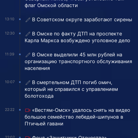
флаг Омской области
В Советском округе заработают сирены
13:10
В Омске по факту ДТП на проспекте
12:30
Карла Маркса возбуждено уголовное дело
В Омске выделили 45 млн рублей на
11:39
организацию транспортного обслуживания
населения
В смертельном ДТП погиб омич,
10:07
который не справился с управлением
болотохода
«Вестям-Омск» удалось снять на видео
22:22
большое семейство лебедей-шипунов в
Птичьей гавани
Фонд «Защитники Отечества»
22:02