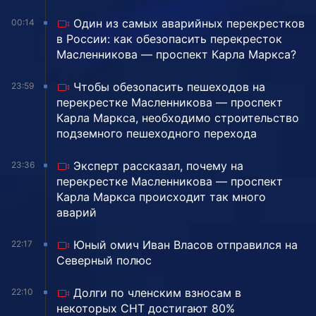
Один из самых аварийных перекрестков
00:14
в России: как обезопасить перекресток
Масленникова — проспект Карла Маркса?
Чтобы обезопасить пешеходов на
23:59
перекрестке Масленникова — проспект
Карла Маркса, необходимо строительство
подземного пешеходного перехода
Эксперт рассказал, почему на
23:36
перекрестке Масленникова — проспект
Карла Маркса происходит так много
аварий
Юный омич Иван Власов отправился на
22:17
Северный полюс
Долги по членским взносам в
22:10
некоторых СНТ достигают 80%