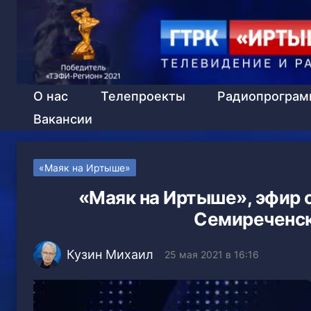
О нас
Телепроекты
Радиопрогра
Вакансии
«Маяк на Иртыше»
«Маяк на Иртыше», эфир о
Семиреченск
Кузин Михаил
25 мая 2021 в 16:16