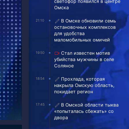
светофор появился в центре
Омска
В Омске обновили семь
21:10
остановочных комплексов
для удобства
маломобильных омичей
Стал известен мотив
19:50
убийства мужчины в селе
Соляное
Прохлада, которая
18:54
накрыла Омскую область,
покидает регион
В Омской области тыква
17:45
«попыталась сбежать» со
двора