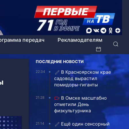
ограмма передач
Рекламодателям
ПОСЛЕДНИЕ НОВОСТИ
В Красноярском крае
22:34
садовод вырастил
ы
помидоры-гиганты
В Омске масштабно
21:28
отметили День
физкультурника
Ещё один сенсорный
21:14