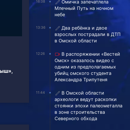
Омичка запечатлела
16:38
Млечный Путь на ночном
небе
Два ребёнка и двое
13:36
взрослых пострадали в ДТП
в Омской области
В распоряжении «Вестей
12:26
Омск» оказалось видео с
одним из предполагаемых
тыш»,
убийц омского студента
Александра Трипутеня
В Омской области
11:44
археологи ведут раскопки
стоянки эпохи палеометалла
в зоне строительства
Северного обхода