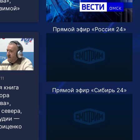
ва»,
зимой»
Прямой эфир «Россия 24»
:11
я книга
Прямой эфир «Сибирь 24»
ора
ва»,
 севера,
тудии —
риценко