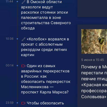
В Омской области
11:44
археологи ведут
раскопки стоянки эпохи
палеометалла в зоне
строительства Северного
обхода
«Колобок» ворвался в
10:36
прокат с абсолютным
рекордом среди летних
картин
5 июня в 15:45
Один из самых
00:14
Почему в М
аварийных перекрестков
перестали п
в России: как
певчие пти
обезопасить перекресток
«Красная кн
Масленникова —
профессора
проспект Карла Маркса?
Соловьева»
Чтобы обезопасить
23:59