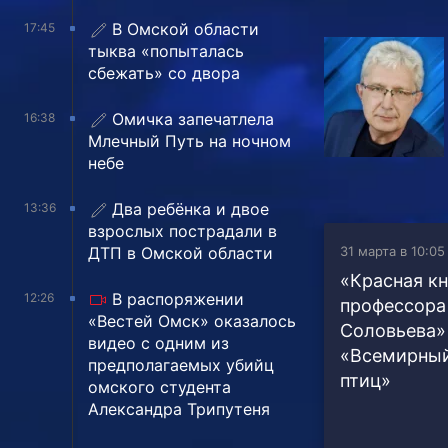
В Омской области
17:45
тыква «попыталась
сбежать» со двора
Омичка запечатлела
16:38
Млечный Путь на ночном
небе
Два ребёнка и двое
13:36
взрослых пострадали в
ДТП в Омской области
31 марта в 10:05
«Красная кн
В распоряжении
12:26
профессора
«Вестей Омск» оказалось
Соловьева»
видео с одним из
«Всемирный
предполагаемых убийц
птиц»
омского студента
Александра Трипутеня