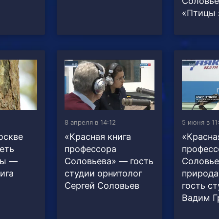
Соловье
«Птицы 
8 апреля в 14:12
5 июня в 11
оскве
«Красная книга
«Красна
еть
профессора
професс
цы —
Соловьева» — гость
Соловье
ига
студии орнитолог
природа
Сергей Соловьев
гость с
Вадим Г