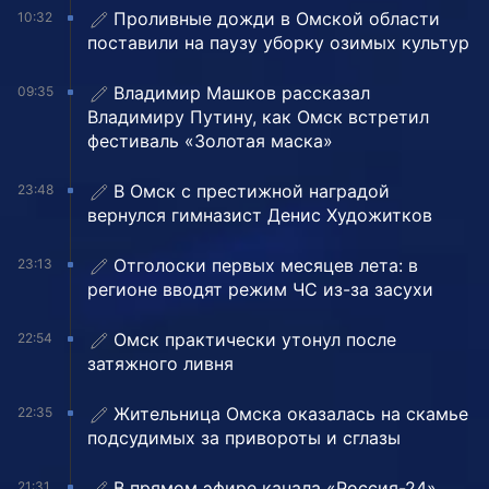
Проливные дожди в Омской области
10:32
поставили на паузу уборку озимых культур
Владимир Машков рассказал
09:35
Владимиру Путину, как Омск встретил
фестиваль «Золотая маска»
В Омск с престижной наградой
23:48
вернулся гимназист Денис Художитков
Отголоски первых месяцев лета: в
23:13
регионе вводят режим ЧС из-за засухи
Омск практически утонул после
22:54
затяжного ливня
Жительница Омска оказалась на скамье
22:35
подсудимых за привороты и сглазы
В прямом эфире канала «Россия-24»
21:31