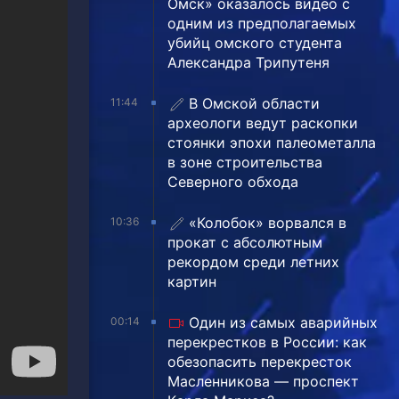
Омск» оказалось видео с
одним из предполагаемых
убийц омского студента
Александра Трипутеня
В Омской области
11:44
археологи ведут раскопки
стоянки эпохи палеометалла
в зоне строительства
Северного обхода
«Колобок» ворвался в
10:36
прокат с абсолютным
рекордом среди летних
картин
Один из самых аварийных
00:14
перекрестков в России: как
обезопасить перекресток
Масленникова — проспект