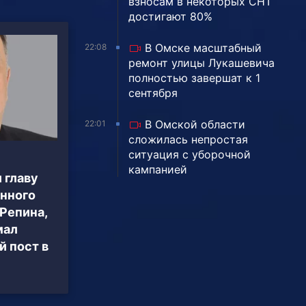
взносам в некоторых СНТ
достигают 80%
В Омске масштабный
22:08
ремонт улицы Лукашевича
полностью завершат к 1
сентября
В Омской области
22:01
сложилась непростая
ситуация с уборочной
кампанией
 главу
нного
Репина,
мал
 пост в