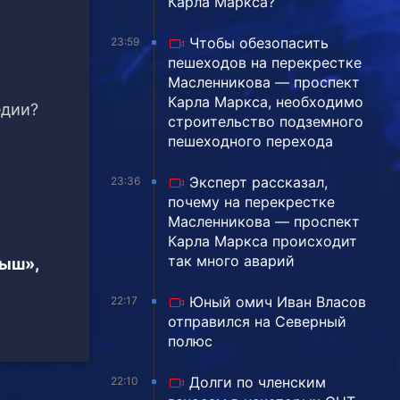
Карла Маркса?
Чтобы обезопасить
23:59
пешеходов на перекрестке
Масленникова — проспект
Карла Маркса, необходимо
едии?
строительство подземного
пешеходного перехода
Эксперт рассказал,
23:36
почему на перекрестке
Масленникова — проспект
Карла Маркса происходит
так много аварий
тыш»,
Юный омич Иван Власов
22:17
отправился на Северный
полюс
Долги по членским
22:10