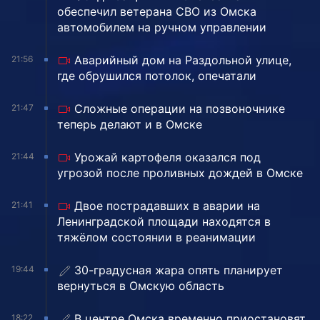
обеспечил ветерана СВО из Омска
автомобилем на ручном управлении
Аварийный дом на Раздольной улице,
21:56
где обрушился потолок, опечатали
Сложные операции на позвоночнике
21:47
теперь делают и в Омске
Урожай картофеля оказался под
21:44
угрозой после проливных дождей в Омске
Двое пострадавших в аварии на
21:41
Ленинградской площади находятся в
тяжёлом состоянии в реанимации
30-градусная жара опять планирует
19:44
вернуться в Омскую область
В центре Омска временно приостановят
18:22