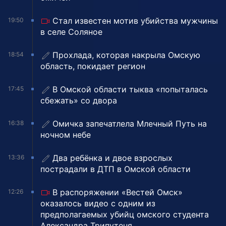
Стал известен мотив убийства мужчины
19:50
в селе Соляное
Прохлада, которая накрыла Омскую
18:54
область, покидает регион
В Омской области тыква «попыталась
17:45
сбежать» со двора
Омичка запечатлела Млечный Путь на
16:38
ночном небе
Два ребёнка и двое взрослых
13:36
пострадали в ДТП в Омской области
В распоряжении «Вестей Омск»
12:26
оказалось видео с одним из
предполагаемых убийц омского студента
Александра Трипутеня