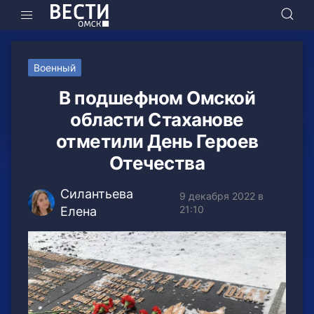
Военный
В подшефном Омской
области Стаханове
отметили День Героев
Отечества
Силантьева
9 декабря 2022 в
21:10
Елена