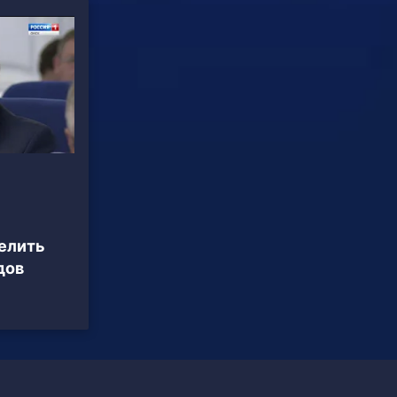
елить
дов