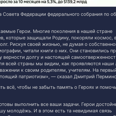
а Совета Федерации федерального собрания по о
емые Герои. Многие поколения в нашей стране
ев, которые защищали Родину, покоряли космос, 
лг. Рискуя своей жизнью, не думая о собственно
иографии, читали книги о них. Они становились п
ку верности долгу и настоящей самоотверженност
ля всей страны мы видим, как проявляются наши
уважении к своим родителям, учителям. На первы
стоящий патриотизм», — сказал Дмитрий Пермино
ть всё, чтобы не забыть память о Героях и помоч
товы выполнить все ваши задачи. Герои достойн
шу молодёжь. И в этом есть та невидимая связь