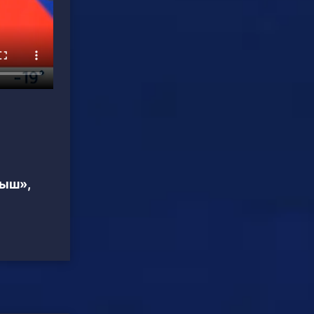
тыш»,