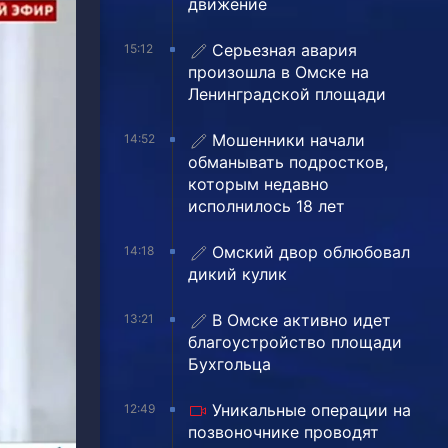
движение
Серьезная авария
15:12
произошла в Омске на
Ленинградской площади
Мошенники начали
14:52
обманывать подростков,
которым недавно
исполнилось 18 лет
Омский двор облюбовал
14:18
дикий кулик
В Омске активно идет
13:21
благоустройство площади
Бухгольца
Уникальные операции на
12:49
позвоночнике проводят