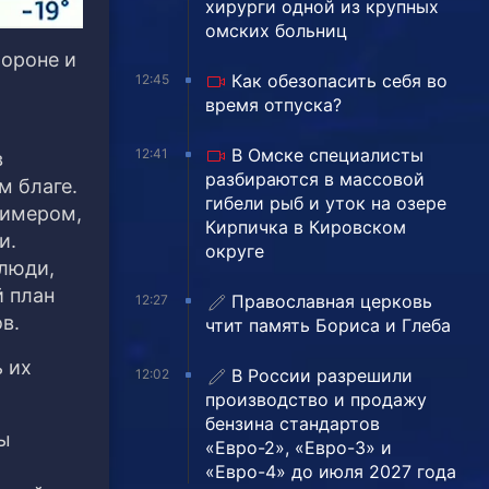
хирурги одной из крупных
омских больниц
бороне и
Как обезопасить себя во
12:45
время отпуска?
В Омске специалисты
12:41
в
разбираются в массовой
м благе.
гибели рыб и уток на озере
римером,
Кирпичка в Кировском
и.
округе
 люди,
й план
Православная церковь
12:27
в.
чтит память Бориса и Глеба
ь их
В России разрешили
12:02
производство и продажу
бензина стандартов
ы
«Евро-2», «Евро-3» и
«Евро-4» до июля 2027 года