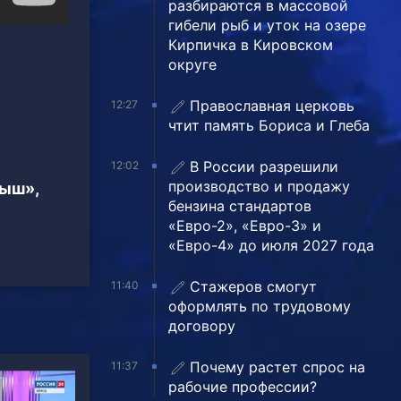
разбираются в массовой
гибели рыб и уток на озере
Кирпичка в Кировском
округе
Православная церковь
12:27
чтит память Бориса и Глеба
В России разрешили
12:02
производство и продажу
тыш»,
бензина стандартов
«Евро-2», «Евро-3» и
«Евро-4» до июля 2027 года
Стажеров смогут
11:40
оформлять по трудовому
договору
Почему растет спрос на
11:37
рабочие профессии?