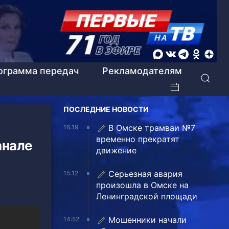
ограмма передач
Рекламодателям
ПОСЛЕДНИЕ НОВОСТИ
В Омске трамваи №7
16:19
временно прекратят
анале
движение
Серьезная авария
15:12
произошла в Омске на
Ленинградской площади
Мошенники начали
14:52