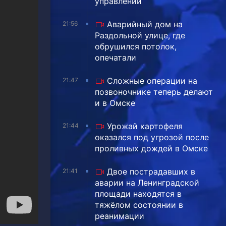
управлении
Аварийный дом на
21:56
Раздольной улице, где
обрушился потолок,
опечатали
Сложные операции на
21:47
позвоночнике теперь делают
и в Омске
Урожай картофеля
21:44
оказался под угрозой после
проливных дождей в Омске
Двое пострадавших в
21:41
аварии на Ленинградской
площади находятся в
тяжёлом состоянии в
реанимации