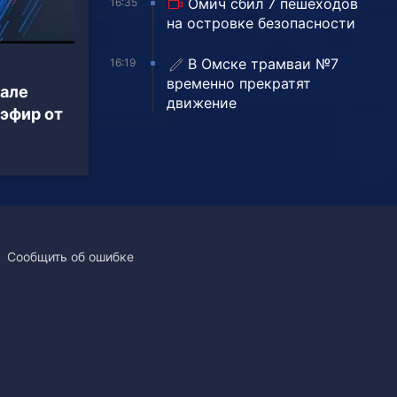
Омич сбил 7 пешеходов
16:35
на островке безопасности
В Омске трамваи №7
16:19
временно прекратят
нале
движение
 эфир от
Сообщить об ошибке