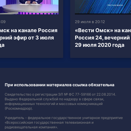
:09
29 июля в 20:12
мск на канале Россия
«Вести Омск» на ка
ерний эфир от 3 июля
Россия 24, вечерний
да
29 июля 2020 года
При использовании материалов ссылка обязательна
Свидетельство о регистрации ЭЛ № ФС 77-59166 от 22.08.2014.
Выдано Федеральной службой по надзору в сфере связи,
информационных технологий и массовых коммуникаций
(Роскомнадзор).
Учредитель - федеральное государственное унитарное предприятие
«Всероссийская государственная телевизионная и
радиовещательная компания».