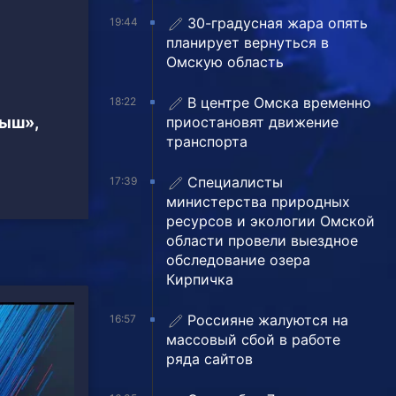
30-градусная жара опять
19:44
планирует вернуться в
Омскую область
В центре Омска временно
18:22
приостановят движение
тыш»,
транспорта
Специалисты
17:39
министерства природных
ресурсов и экологии Омской
области провели выездное
обследование озера
Кирпичка
Россияне жалуются на
16:57
массовый сбой в работе
ряда сайтов