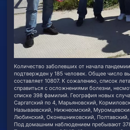
Количество заболевших от начала пандемии 
подтвержден у 185 человек. Общее число в
составляет 10807. К сожалению, список лет
справиться с осложнениями болезни, несмот
списке 398 фамилий.
География новых случа
Саргатский по 4, Марьяновский, Кормиловск
Называевский, Нижнеомский, Муромцевский,
Любинский, Оконешниковский, Полтавский, К
Под домашним наблюдением пребывают 3784