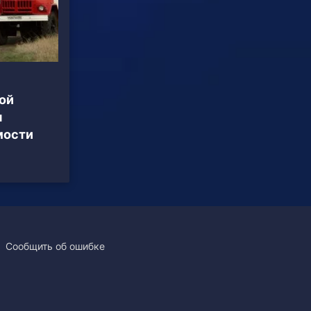
ой
я
мости
Сообщить об ошибке