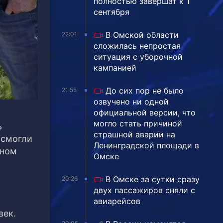
полностью завершат к 1
сентября
В Омской области
22:01
сложилась непростая
ситуация с уборочной
кампанией
До сих пор не было
21:55
озвучено ни одной
официальной версии, что
могло стать причиной
ь
страшной аварии на
 смогли
Ленинградской площади в
бном
Омске
В Омске за сутки сразу
20:26
двух пассажиров сняли с
авиарейсов
век.