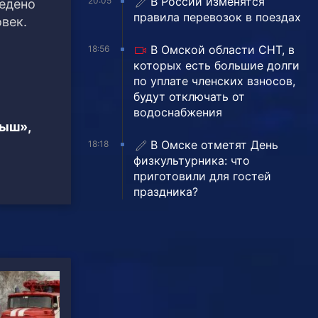
В России изменятся
20:05
ведено
правила перевозок в поездах
век.
В Омской области СНТ, в
18:56
которых есть большие долги
по уплате членских взносов,
будут отключать от
водоснабжения
тыш»,
В Омске отметят День
18:18
физкультурника: что
приготовили для гостей
праздника?