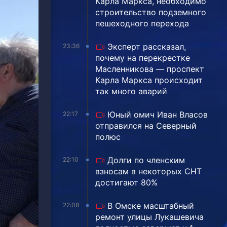
Карла Маркса, необходимо
строительство подземного
пешеходного перехода
Эксперт рассказал,
23:36
почему на перекрестке
Масленникова — проспект
Карла Маркса происходит
так много аварий
Юный омич Иван Власов
22:17
отправился на Северный
полюс
Долги по членским
22:10
взносам в некоторых СНТ
достигают 80%
В Омске масштабный
22:08
ремонт улицы Лукашевича