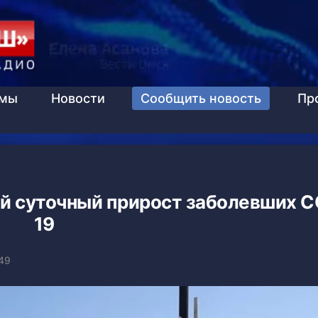
ммы
Новости
Сообщить новость
Пр
ий суточный прирост заболевших C
19
:49