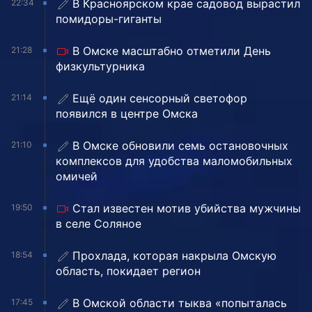
В Красноярском крае садовод вырастил
22:34
помидоры-гиганты
В Омске масштабно отметили День
21:28
физкультурника
Ещё один сенсорный светофор
21:14
появился в центре Омска
В Омске обновили семь остановочных
21:10
комплексов для удобства маломобильных
омичей
Стал известен мотив убийства мужчины
19:50
в селе Соляное
Прохлада, которая накрыла Омскую
18:54
область, покидает регион
В Омской области тыква «попыталась
17:45