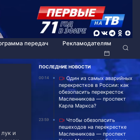
ограмма передач
Рекламодателям
ПОСЛЕДНИЕ НОВОСТИ
Один из самых аварийных
00:14
перекрестков в России: как
обезопасить перекресток
Масленникова — проспект
Карла Маркса?
Чтобы обезопасить
23:59
пешеходов на перекрестке
 лук и
Масленникова — проспект