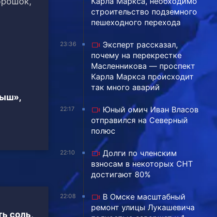
орошок,
Карла Маркса, необходимо
строительство подземного
пешеходного перехода
Эксперт рассказал,
23:36
почему на перекрестке
Масленникова — проспект
Карла Маркса происходит
так много аварий
тыш»,
Юный омич Иван Власов
22:17
отправился на Северный
полюс
Долги по членским
22:10
взносам в некоторых СНТ
достигают 80%
В Омске масштабный
22:08
ремонт улицы Лукашевича
ь соль,