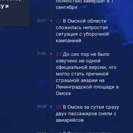
полностью завершат к 1
у и
сентября
В Омской области
22:01
сложилась непростая
ситуация с уборочной
кампанией
До сих пор не было
21:55
озвучено ни одной
официальной версии, что
могло стать причиной
страшной аварии на
Ленинградской площади в
Омске
В Омске за сутки сразу
20:26
двух пассажиров сняли с
авиарейсов