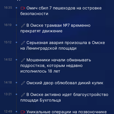
Омич сбил 7 пешеходов на островке
16:35
безопасности
В Омске трамваи №7 временно
16:19
прекратят движение
Серьезная авария произошла в Омске
15:12
на Ленинградской площади
Мошенники начали обманывать
14:52
подростков, которым недавно
исполнилось 18 лет
Омский двор облюбовал дикий кулик
14:18
В Омске активно идет благоустройство
13:21
площади Бухгольца
Уникальные операции на позвоночнике
12:49