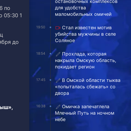
остановочных комплексов
для удобства
6 по
маломобильных омичей
 05:30 1
Стал известен мотив
19:50
убийства мужчины в селе
иц
Соляное
ября до
Прохлада, которая
18:54
накрыла Омскую область,
покидает регион
В Омской области тыква
17:45
«попыталась сбежать» со
двора
Омичка запечатлела
16:38
тыш»,
Млечный Путь на ночном
небе