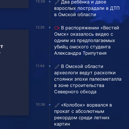
Два ребёнка и двое
13:36
взрослых пострадали в ДТП
в Омской области
В распоряжении «Вестей
12:26
Омск» оказалось видео с
одним из предполагаемых
ет
убийц омского студента
Александра Трипутеня
т
В Омской области
11:44
археологи ведут раскопки
стоянки эпохи палеометалла
в зоне строительства
Северного обхода
«Колобок» ворвался в
10:36
прокат с абсолютным
рекордом среди летних
картин