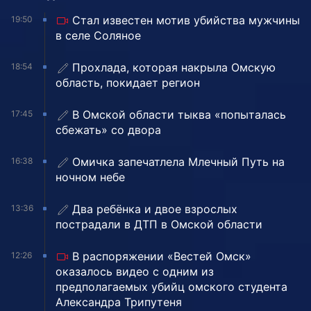
Стал известен мотив убийства мужчины
19:50
в селе Соляное
Прохлада, которая накрыла Омскую
18:54
область, покидает регион
В Омской области тыква «попыталась
17:45
сбежать» со двора
Омичка запечатлела Млечный Путь на
16:38
ночном небе
Два ребёнка и двое взрослых
13:36
пострадали в ДТП в Омской области
В распоряжении «Вестей Омск»
12:26
оказалось видео с одним из
предполагаемых убийц омского студента
Александра Трипутеня