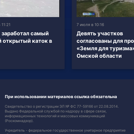
 11:21
7 июля в 10:16
 заработал самый
Девять участков
 открытый каток в
согласованы для пр
«Земля для туризма»
Омской области
При использовании материалов ссылка обязательна
Свидетельство о регистрации ЭЛ № ФС 77-59166 от 22.08.2014.
Выдано Федеральной службой по надзору в сфере связи,
информационных технологий и массовых коммуникаций
(Роскомнадзор).
Учредитель - федеральное государственное унитарное предприятие