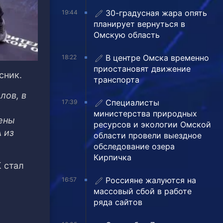
30-градусная жара опять
19:44
планирует вернуться в
Омскую область
В центре Омска временно
18:22
приостановят движение
сник.
транспорта
лов, в
Специалисты
17:39
министерства природных
ены
ресурсов и экологии Омской
 из
области провели выездное
обследование озера
Кирпичка
 стал
Россияне жалуются на
16:57
массовый сбой в работе
ряда сайтов