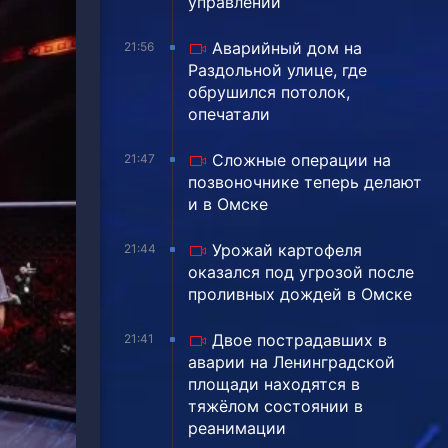
управлении
Аварийный дом на
21:56
Раздольной улице, где
обрушился потолок,
опечатали
Сложные операции на
21:47
позвоночнике теперь делают
и в Омске
Урожай картофеля
21:44
оказался под угрозой после
проливных дождей в Омске
Двое пострадавших в
21:41
аварии на Ленинградской
площади находятся в
тяжёлом состоянии в
реанимации