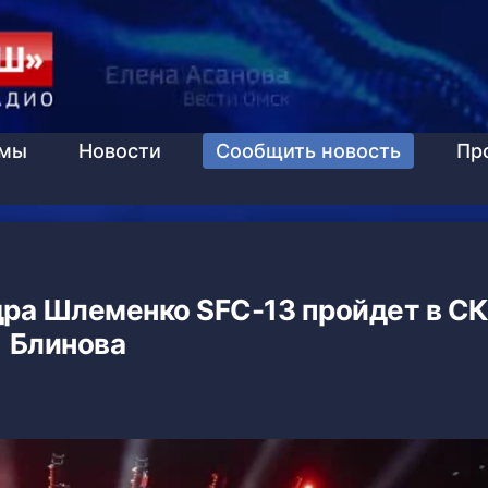
ммы
Новости
Сообщить новость
Пр
дра Шлеменко SFC-13 пройдет в СК
Блинова