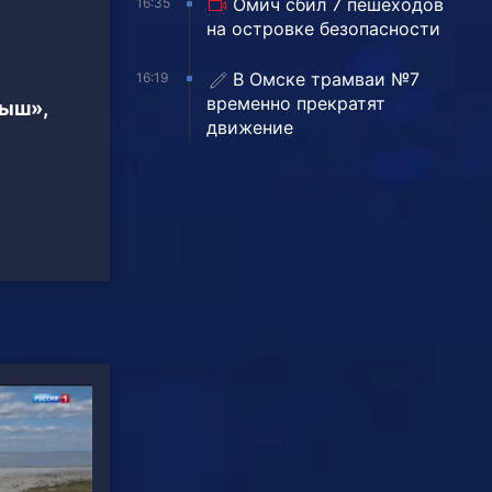
Омич сбил 7 пешеходов
16:35
на островке безопасности
В Омске трамваи №7
16:19
временно прекратят
тыш»,
движение