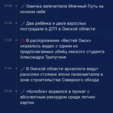
Омичка запечатлела Млечный Путь на
16:38
ночном небе
Два ребёнка и двое взрослых
13:36
пострадали в ДТП в Омской области
В распоряжении «Вестей Омск»
12:26
оказалось видео с одним из
предполагаемых убийц омского студента
Александра Трипутеня
В Омской области археологи ведут
11:44
раскопки стоянки эпохи палеометалла в
зоне строительства Северного обхода
«Колобок» ворвался в прокат с
10:36
абсолютным рекордом среди летних
картин