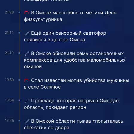
В Омске масштабно отметили День
21:28
физкультурника
Ещё один сенсорный светофор
21:14
появился в центре Омска
В Омске обновили семь остановочных
21:10
комплексов для удобства маломобильных
омичей
Стал известен мотив убийства мужчины
19:50
в селе Соляное
Прохлада, которая накрыла Омскую
18:54
область, покидает регион
В Омской области тыква «попыталась
17:45
сбежать» со двора