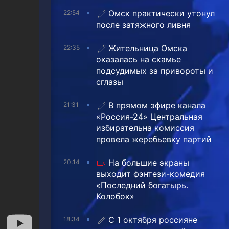
Омск практически утонул
22:54
после затяжного ливня
Жительница Омска
22:35
оказалась на скамье
подсудимых за привороты и
сглазы
В прямом эфире канала
21:31
«Россия-24» Центральная
избирательна комиссия
провела жеребьевку партий
На большие экраны
20:14
выходит фэнтези-комедия
«Последний богатырь.
Колобок»
С 1 октября россияне
18:34