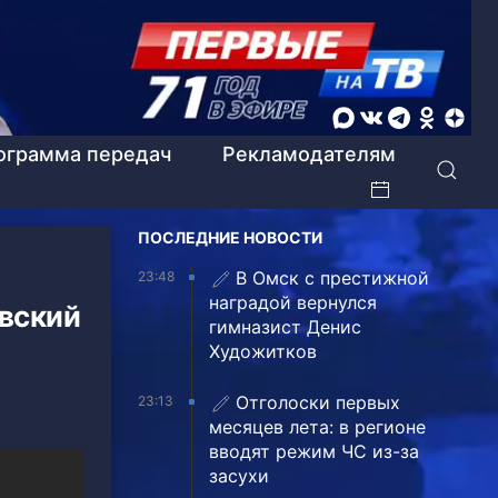
ограмма передач
Рекламодателям
ПОСЛЕДНИЕ НОВОСТИ
В Омск с престижной
23:48
наградой вернулся
овский
гимназист Денис
Художитков
Отголоски первых
23:13
месяцев лета: в регионе
вводят режим ЧС из-за
засухи