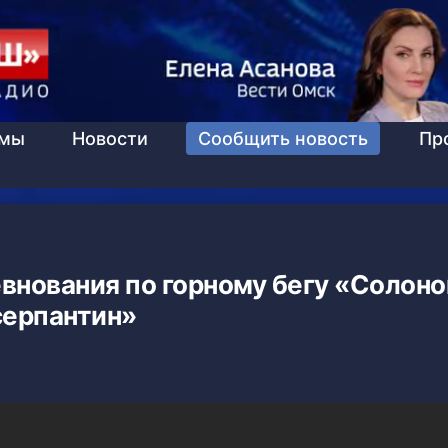
ммы
Новости
Сообщить новость
Пр
внования по горному бегу «Солон
серпантин»