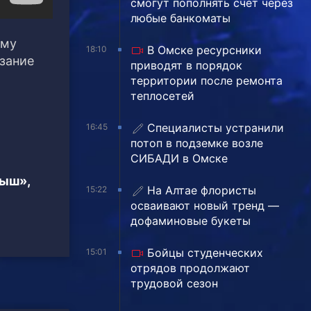
смогут пополнять счёт через
любые банкоматы
ему
В Омске ресурсники
18:10
язание
приводят в порядок
территории после ремонта
теплосетей
Специалисты устранили
16:45
потоп в подземке возле
СИБАДИ в Омске
тыш»,
На Алтае флористы
15:22
осваивают новый тренд —
дофаминовые букеты
Бойцы студенческих
15:01
отрядов продолжают
трудовой сезон