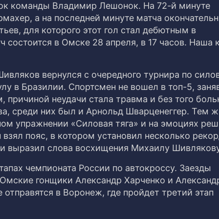
чок команды Владимир Лешонок. На 72-й минуте
ахер, а на последней минуте матча окончательн
ьев, для которого этот гол стал дебютным в
состоится в Омске 28 апреля, в 17 часов. Наша 
ивляков вернулся с очередного турнира по сило
лу в Бразилии. Спортсмен не вошел в топ-5, заня
, причиной неудачи стала травма и без того боль
а, среди них был и Арнольд Шварценеггер. Тем ж
ном упражнении «Силовая тяга» и на эмоциях реш
 взял пояс, в котором установил несколько рекор
 и выразил слова восхищения Михаилу Шивлякову
тапах чемпионата России по автокроссу. Заезды
. Омские гонщики Александр Харченко и Александ
 отправятся в Воронеж, где пройдет третий этап