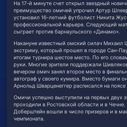
На 17-й минуте счет открыл звездный нови
преимущество омичей упрочил Артур Шлеерм
установил 16-летний футболист Никита Жуст
профессиональной карьере. Следующий матч 
сыграет против барнаульского «Динамо».
Накануне известный омский силач Михаил Ш
экстриму, который прошел в городе Сан-Пау
итогам турнира шестое место. По его словам
руки. Многие зрители поддержали Шивляков
вечером омич занял второе место в финаль
автограф у своего кумира. Вместо бумаги он
Арнольд Шварценеггер расписался на поясе
Омичи успешно выступили на первых двух э
проходили в Ростовской области и в Чечне
Доберштейн вошли в число призеров и в мае
чемпионата.