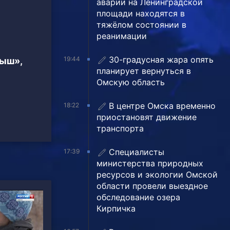
аварии на Ленинградской
площади находятся в
тяжёлом состоянии в
реанимации
30-градусная жара опять
19:44
тыш»,
планирует вернуться в
Омскую область
В центре Омска временно
18:22
приостановят движение
транспорта
Специалисты
17:39
министерства природных
ресурсов и экологии Омской
области провели выездное
обследование озера
Кирпичка