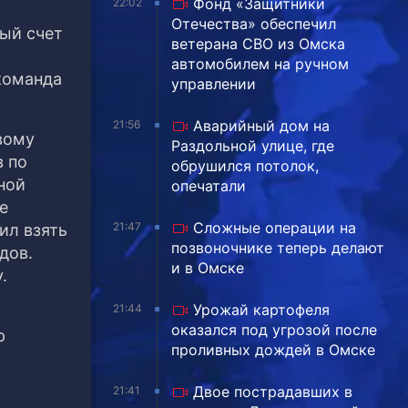
Фонд «Защитники
22:02
Отечества» обеспечил
ый счет
ветерана СВО из Омска
автомобилем на ручном
команда
управлении
Аварийный дом на
21:56
вому
Раздольной улице, где
в по
обрушился потолок,
ной
опечатали
е
Сложные операции на
21:47
ил взять
позвоночнике теперь делают
дов.
и в Омске
.
Урожай картофеля
21:44
оказался под угрозой после
р
проливных дождей в Омске
Двое пострадавших в
21:41