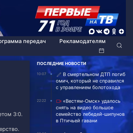
ограмма передач
Рекламодателям
ПОСЛЕДНИЕ НОВОСТИ
В смертельном ДТП погиб
10:07
омич, который не справился
с управлением болотохода
«Вестям-Омск» удалось
22:22
снять на видео большое
том 3:0.
семейство лебедей-шипунов
в Птичьей гавани
ерство.