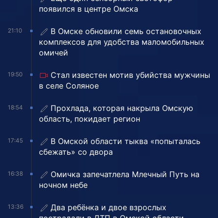
появился в центре Омска
В Омске обновили семь остановочных
21:10
комплексов для удобства маломобильных
омичей
Стал известен мотив убийства мужчины
19:50
в селе Соляное
Прохлада, которая накрыла Омскую
18:54
область, покидает регион
В Омской области тыква «попыталась
17:45
сбежать» со двора
Омичка запечатлела Млечный Путь на
16:38
ночном небе
Два ребёнка и двое взрослых
13:36