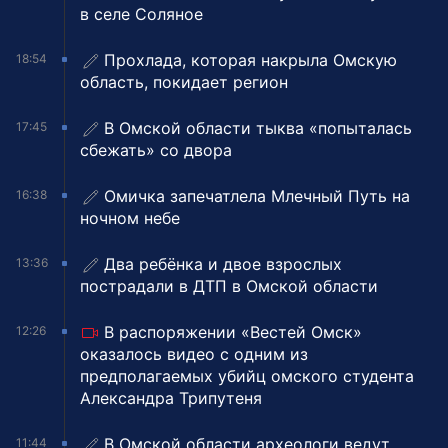
в селе Соляное
Прохлада, которая накрыла Омскую
18:54
область, покидает регион
В Омской области тыква «попыталась
17:45
сбежать» со двора
Омичка запечатлела Млечный Путь на
16:38
ночном небе
Два ребёнка и двое взрослых
13:36
пострадали в ДТП в Омской области
В распоряжении «Вестей Омск»
12:26
оказалось видео с одним из
предполагаемых убийц омского студента
Александра Трипутеня
В Омской области археологи ведут
11:44