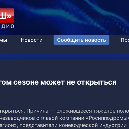
ммы
Новости
Сообщить новость
Пр
том сезоне может не открыться
открыться. Причина — сложившееся тяжелое пол
онезаводчиков с главой компании «Росипподромы
гион», представители коневодческой индустрии