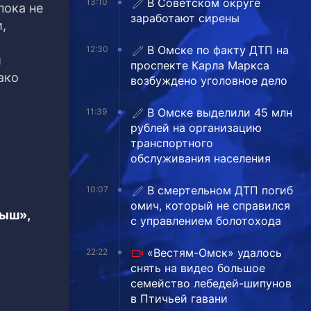
В Советском округе
13:10
пока не
заработают сирены
,
В Омске по факту ДТП на
12:30
и
проспекте Карла Маркса
ако
возбуждено уголовное дело
В Омске выделили 45 млн
11:39
рублей на организацию
транспортного
обслуживания населения
В смертельном ДТП погиб
10:07
омич, который не справился
тыш»,
с управлением болотохода
«Вестям-Омск» удалось
22:22
снять на видео большое
семейство лебедей-шипунов
в Птичьей гавани