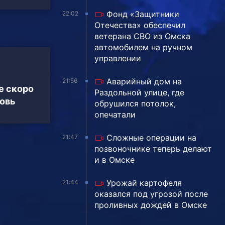
Фонд «Защитники
22:02
Отечества» обеспечил
ветерана СВО из Омска
автомобилем на ручном
управлении
Аварийный дом на
21:56
е скоро
Раздольной улице, где
овь
обрушился потолок,
опечатали
Сложные операции на
21:47
позвоночнике теперь делают
и в Омске
Урожай картофеля
21:44
оказался под угрозой после
проливных дождей в Омске