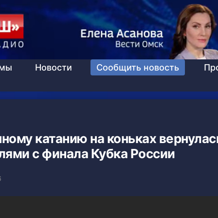
ммы
Новости
Сообщить новость
Пр
ному катанию на коньках вернулас
ями с финала Кубка России
6