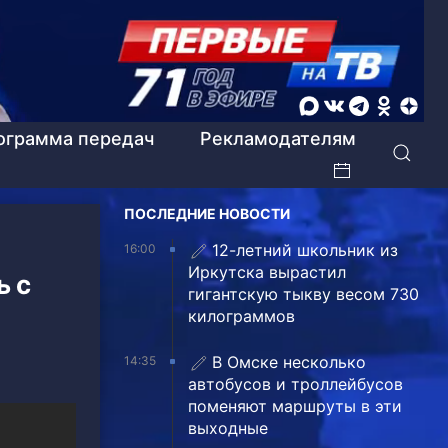
ограмма передач
Рекламодателям
ПОСЛЕДНИЕ НОВОСТИ
12-летний школьник из
16:00
Иркутска вырастил
ь с
гигантскую тыкву весом 730
килограммов
В Омске несколько
14:35
автобусов и троллейбусов
поменяют маршруты в эти
выходные