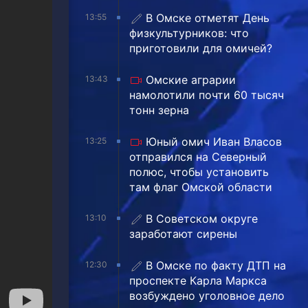
В Омске отметят День
13:55
физкультурников: что
приготовили для омичей?
Омские аграрии
13:43
намолотили почти 60 тысяч
тонн зерна
Юный омич Иван Власов
13:25
отправился на Северный
полюс, чтобы установить
там флаг Омской области
В Советском округе
13:10
заработают сирены
В Омске по факту ДТП на
12:30
проспекте Карла Маркса
возбуждено уголовное дело