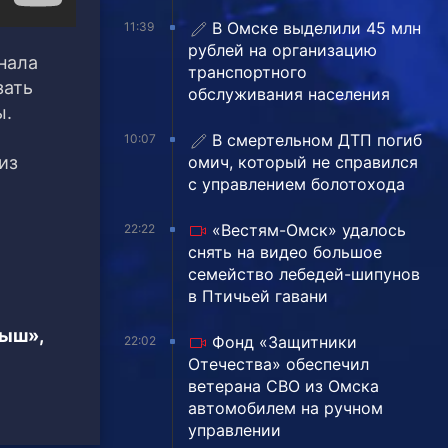
В Омске выделили 45 млн
11:39
рублей на организацию
нала
транспортного
зать
обслуживания населения
ы.
В смертельном ДТП погиб
10:07
омич, который не справился
из
с управлением болотохода
«Вестям-Омск» удалось
22:22
снять на видео большое
семейство лебедей-шипунов
в Птичьей гавани
тыш»,
Фонд «Защитники
22:02
Отечества» обеспечил
ветерана СВО из Омска
автомобилем на ручном
управлении