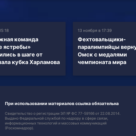
15:18
13 ноября в 17:39
жная команда
Фехтовальщики-
е ястребы»
паралимпийцы верну
ились в шаге от
Омск с медалями
ала кубка Харламова
чемпионата мира
При использовании материалов ссылка обязательна
Свидетельство о регистрации ЭЛ № ФС 77-59166 от 22.08.2014.
Выдано Федеральной службой по надзору в сфере связи,
информационных технологий и массовых коммуникаций
(Роскомнадзор).