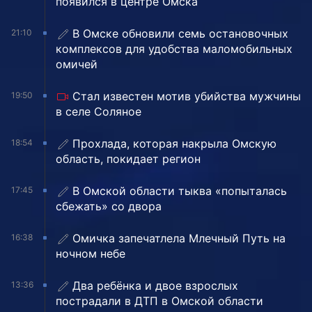
появился в центре Омска
В Омске обновили семь остановочных
21:10
комплексов для удобства маломобильных
омичей
Стал известен мотив убийства мужчины
19:50
в селе Соляное
Прохлада, которая накрыла Омскую
18:54
область, покидает регион
В Омской области тыква «попыталась
17:45
сбежать» со двора
Омичка запечатлела Млечный Путь на
16:38
ночном небе
Два ребёнка и двое взрослых
13:36
пострадали в ДТП в Омской области