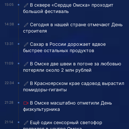
В сквере «Сердце Омска» проходит
15:05
большой фестиваль
Сегодня в нашей стране отмечают День
14:38
строителя
Сахар в России дорожает вдвое
13:31
быстрее остальных продуктов
В Омске две швеи в погоне за любовью
11:09
потеряли около 2 млн рублей
В Красноярском крае садовод вырастил
22:34
помидоры-гиганты
В Омске масштабно отметили День
21:28
физкультурника
Ещё один сенсорный светофор
21:14
появился в центре Омска