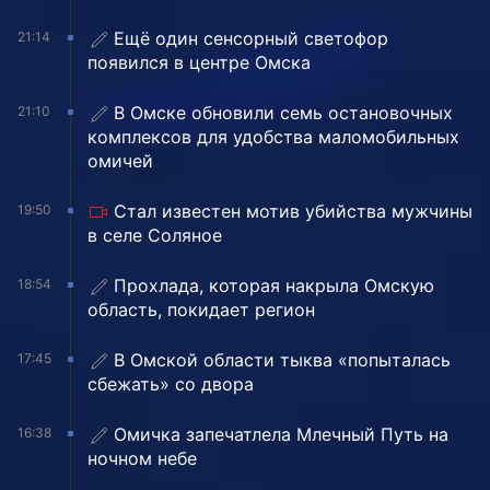
Ещё один сенсорный светофор
21:14
появился в центре Омска
В Омске обновили семь остановочных
21:10
комплексов для удобства маломобильных
омичей
Стал известен мотив убийства мужчины
19:50
в селе Соляное
Прохлада, которая накрыла Омскую
18:54
область, покидает регион
В Омской области тыква «попыталась
17:45
сбежать» со двора
Омичка запечатлела Млечный Путь на
16:38
ночном небе