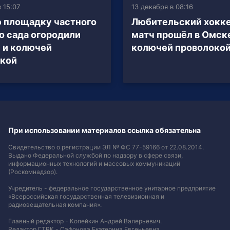
в 15:07
13 декабря в 08:16
 площадку частного
Любительский хокк
о сада огородили
матч прошёл в Омске
 и колючей
колючей проволоко
окой
При использовании материалов ссылка обязательна
Свидетельство о регистрации ЭЛ № ФС 77-59166 от 22.08.2014.
Выдано Федеральной службой по надзору в сфере связи,
информационных технологий и массовых коммуникаций
(Роскомнадзор).
Учредитель - федеральное государственное унитарное предприятие
«Всероссийская государственная телевизионная и
радиовещательная компания».
Главный редактор - Копейкин Андрей Валерьевич.
Редактор ГТРК - Сафонова Екатерина Евгеньевна.