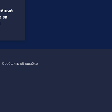
ейный
 за
й
Сообщить об ошибке