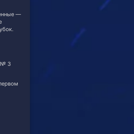
енные —
е
убок.
 № 3
 первом