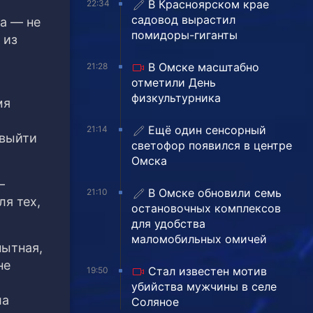
В Красноярском крае
22:34
садовод вырастил
а — не
помидоры-гиганты
 из
В Омске масштабно
21:28
отметили День
физкультурника
мя
Ещё один сенсорный
21:14
 выйти
светофор появился в центре
Омска
—
В Омске обновили семь
21:10
ля тех,
остановочных комплексов
для удобства
маломобильных омичей
пытная,
не
Стал известен мотив
19:50
убийства мужчины в селе
ла
Соляное