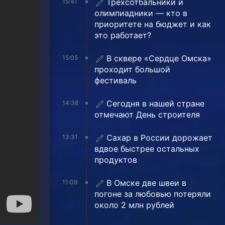
Трехсотбальники и
15:41
олимпиадники — кто в
приоритете на бюджет и как
это работает?
В сквере «Сердце Омска»
15:05
проходит большой
фестиваль
Сегодня в нашей стране
14:38
отмечают День строителя
Сахар в России дорожает
13:31
вдвое быстрее остальных
продуктов
В Омске две швеи в
11:09
погоне за любовью потеряли
около 2 млн рублей