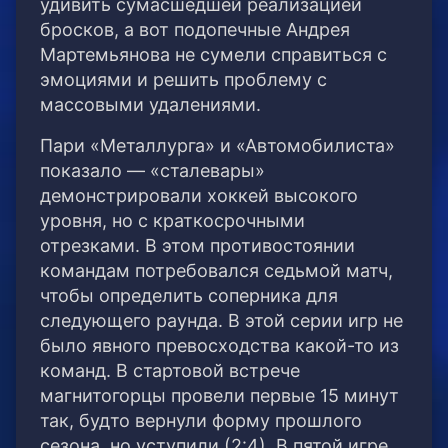
удивить сумасшедшей реализацией
бросков, а вот подопечные Андрея
Мартемьянова не сумели справиться с
эмоциями и решить проблему с
массовыми удалениями.
Пари «Металлурга» и «Автомобилиста»
показало — «сталевары»
демонстрировали хоккей высокого
уровня, но с краткосрочными
отрезками. В этом противостоянии
командам потребовался седьмой матч,
чтобы определить соперника для
следующего раунда. В этой серии игр не
было явного превосходства какой-то из
команд. В стартовой встрече
магнитогорцы провели первые 15 минут
так, будто вернули форму прошлого
сезона, но уступили (2:4). В пятой игре