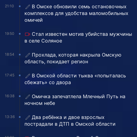
В Омске обновили семь остановочных
21:10
комплексов для удобства маломобильных
омичей
Стал известен мотив убийства мужчины
19:50
в селе Соляное
Прохлада, которая накрыла Омскую
18:54
область, покидает регион
В Омской области тыква «попыталась
17:45
сбежать» со двора
Омичка запечатлела Млечный Путь на
16:38
ночном небе
Два ребёнка и двое взрослых
13:36
пострадали в ДТП в Омской области