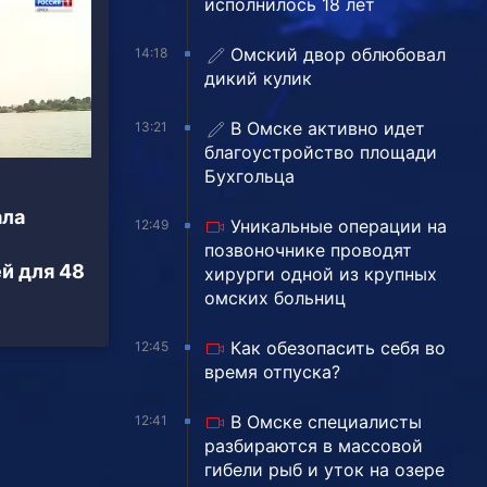
исполнилось 18 лет
Омский двор облюбовал
14:18
дикий кулик
В Омске активно идет
13:21
благоустройство площади
Бухгольца
ала
Уникальные операции на
12:49
позвоночнике проводят
й для 48
хирурги одной из крупных
омских больниц
Как обезопасить себя во
12:45
время отпуска?
В Омске специалисты
12:41
разбираются в массовой
гибели рыб и уток на озере