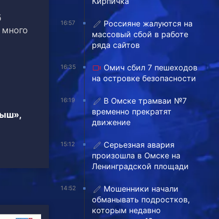
Кирпичка
б
Россияне жалуются на
16:57
 много
массовый сбой в работе
ряда сайтов
Омич сбил 7 пешеходов
16:35
на островке безопасности
В Омске трамваи №7
16:19
временно прекратят
тыш»,
движение
Серьезная авария
15:12
произошла в Омске на
Ленинградской площади
Мошенники начали
14:52
обманывать подростков,
которым недавно