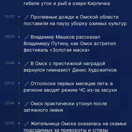
гибели уток и рыб в озере Кирпичка
Проливные дожди в Омской области
10:32
поставили на паузу уборку озимых культур
Владимир Машков рассказал
09:35
Владимиру Путину, как Омск встретил
фестиваль «Золотая маска»
В Омск с престижной наградой
23:48
вернулся гимназист Денис Художитков
Отголоски первых месяцев лета: в
23:13
регионе вводят режим ЧС из-за засухи
Омск практически утонул после
22:54
затяжного ливня
Жительница Омска оказалась на скамье
22:35
подсудимых за привороты и сглазы