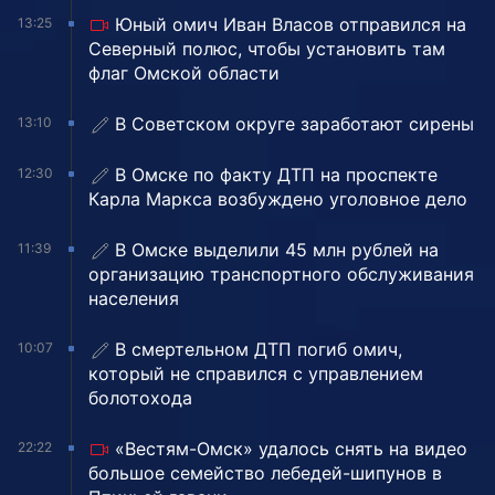
Юный омич Иван Власов отправился на
13:25
Северный полюс, чтобы установить там
флаг Омской области
В Советском округе заработают сирены
13:10
В Омске по факту ДТП на проспекте
12:30
Карла Маркса возбуждено уголовное дело
В Омске выделили 45 млн рублей на
11:39
организацию транспортного обслуживания
населения
В смертельном ДТП погиб омич,
10:07
который не справился с управлением
болотохода
«Вестям-Омск» удалось снять на видео
22:22
большое семейство лебедей-шипунов в