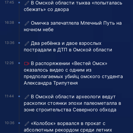
В Омской области тыква «попыталась
17:45
сбежать» со двора
Омичка запечатлела Млечный Путь на
16:38
ночном небе
Два ребёнка и двое взрослых
13:36
пострадали в ДТП в Омской области
В распоряжении «Вестей Омск»
12:26
оказалось видео с одним из
предполагаемых убийц омского студента
Александра Трипутеня
В Омской области археологи ведут
11:44
раскопки стоянки эпохи палеометалла в
зоне строительства Северного обхода
«Колобок» ворвался в прокат с
10:36
абсолютным рекордом среди летних