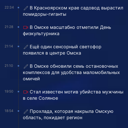
В Красноярском крае садовод вырастил
22:34
помидоры-гиганты
В Омске масштабно отметили День
21:28
физкультурника
Ещё один сенсорный светофор
21:14
появился в центре Омска
В Омске обновили семь остановочных
21:10
комплексов для удобства маломобильных
омичей
Стал известен мотив убийства мужчины
19:50
в селе Соляное
Прохлада, которая накрыла Омскую
18:54
область, покидает регион