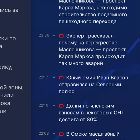
Масленникова — проспект
Карла Маркса, необходимо
ись за
строительство подземного
пешеходного перехода
Эксперт рассказал,
23:36
жки по
почему на перекрестке
а
Масленникова — проспект
Карла Маркса происходит
так много аварий
йку,
Юный омич Иван Власов
22:17
отправился на Северный
ой зоны,
полюс
ючили
пока
Долги по членским
22:10
али
взносам в некоторых СНТ
достигают 80%
В Омске масштабный
22:08