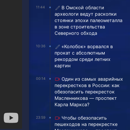
В Омской области
11:44
археологи ведут раскопки
стоянки эпохи палеометалла
в зоне строительства
Северного обхода
«Колобок» ворвался в
10:36
прокат с абсолютным
рекордом среди летних
картин
Один из самых аварийных
00:14
перекрестков в России: как
обезопасить перекресток
Масленникова — проспект
Карла Маркса?
Чтобы обезопасить
23:59
пешеходов на перекрестке