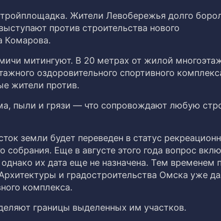
тройплощадка. Жители Левобережья долго борол
 выступают против строительства нового
а Комарова.
омичи митингуют. В 20 метрах от жилой многоэта
тажного оздоровительного спортивного комплекс
ые жители против.
а, пыли и грязи — что сопровождают любую стро
асток земли будет переведен в статус рекреационн
 собрания. Еще в августе этого года вопрос вкл
однако их дата еще не назначена. Тем временем 
 Архитектуры и градостроительства Омска уже д
вного комплекса.
деляют границы выделенных им участков.