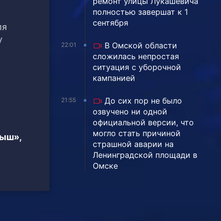
ремонт улицы Лукашевича
полностью завершат к 1
сентября
ля
у
В Омской области
22:01
сложилась непростая
ситуация с уборочной
кампанией
До сих пор не было
21:55
озвучено ни одной
официальной версии, что
могло стать причиной
тыш»,
страшной аварии на
Ленинградской площади в
Омске