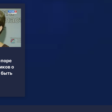
споре
иков о
 быть