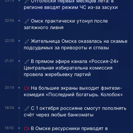
Отголоски первых месяцев лета: в
23:13
регионе вводят режим ЧС из-за засухи
Омск практически утонул после
22:54
затяжного ливня
Жительница Омска оказалась на скамье
22:35
подсудимых за привороты и сглазы
В прямом эфире канала «Россия-24»
21:31
Центральная избирательна комиссия
провела жеребьевку партий
На большие экраны выходит фэнтези-
20:14
комедия «Последний богатырь. Колобок»
С 1 октября россияне смогут пополнять
18:34
счёт через любые банкоматы
В Омске ресурсники приводят в
18:10