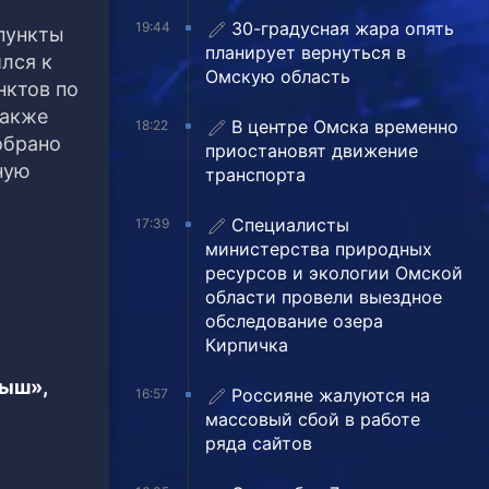
30-градусная жара опять
19:44
пункты
планирует вернуться в
лся к
Омскую область
нктов по
также
В центре Омска временно
18:22
обрано
приостановят движение
ную
транспорта
Специалисты
17:39
министерства природных
ресурсов и экологии Омской
области провели выездное
обследование озера
Кирпичка
тыш»,
Россияне жалуются на
16:57
массовый сбой в работе
ряда сайтов