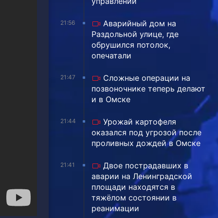
управлении
Аварийный дом на
21:56
Раздольной улице, где
обрушился потолок,
опечатали
Сложные операции на
21:47
позвоночнике теперь делают
и в Омске
Урожай картофеля
21:44
оказался под угрозой после
проливных дождей в Омске
Двое пострадавших в
21:41
аварии на Ленинградской
площади находятся в
тяжёлом состоянии в
реанимации