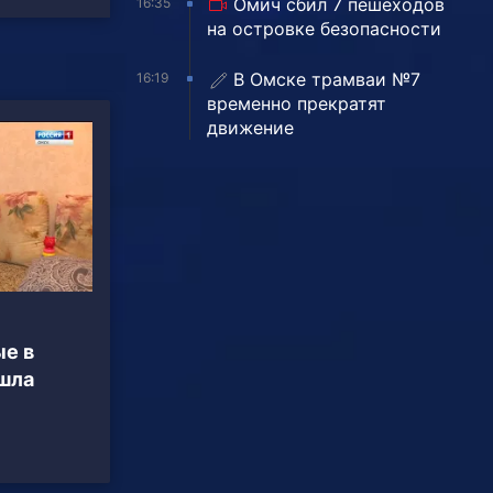
Омич сбил 7 пешеходов
16:35
на островке безопасности
В Омске трамваи №7
16:19
временно прекратят
движение
е в
шла