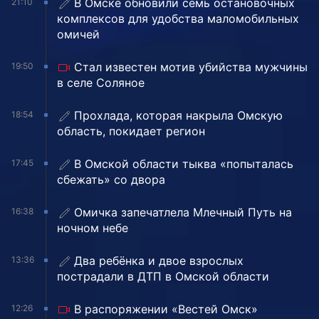
В Омске обновили семь остановочных
21:10
комплексов для удобства маломобильных
омичей
Стал известен мотив убийства мужчины
19:50
в селе Соляное
Прохлада, которая накрыла Омскую
18:54
область, покидает регион
В Омской области тыква «попыталась
17:45
сбежать» со двора
Омичка запечатлела Млечный Путь на
16:38
ночном небе
Два ребёнка и двое взрослых
13:36
пострадали в ДТП в Омской области
В распоряжении «Вестей Омск»
12:26