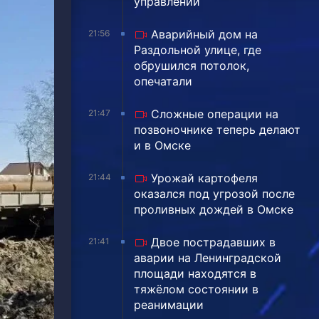
управлении
Аварийный дом на
21:56
Раздольной улице, где
обрушился потолок,
опечатали
Сложные операции на
21:47
позвоночнике теперь делают
и в Омске
Урожай картофеля
21:44
оказался под угрозой после
проливных дождей в Омске
Двое пострадавших в
21:41
аварии на Ленинградской
площади находятся в
тяжёлом состоянии в
реанимации