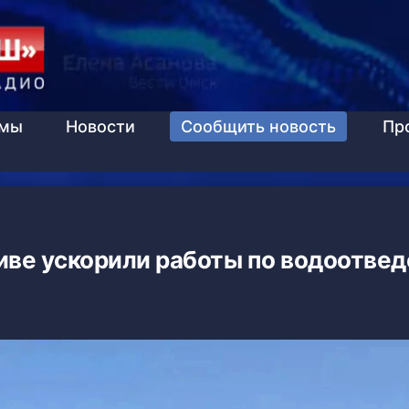
ммы
Новости
Сообщить новость
Пр
иве ускорили работы по водоотве