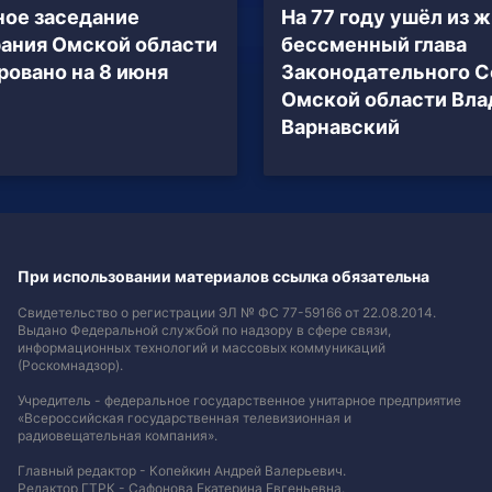
ое заседание
На 77 году ушёл из 
ания Омской области
бессменный глава
ровано на 8 июня
Законодательного С
Омской области Вл
Варнавский
При использовании материалов ссылка обязательна
Свидетельство о регистрации ЭЛ № ФС 77-59166 от 22.08.2014.
Выдано Федеральной службой по надзору в сфере связи,
информационных технологий и массовых коммуникаций
(Роскомнадзор).
Учредитель - федеральное государственное унитарное предприятие
«Всероссийская государственная телевизионная и
радиовещательная компания».
Главный редактор - Копейкин Андрей Валерьевич.
Редактор ГТРК - Сафонова Екатерина Евгеньевна.