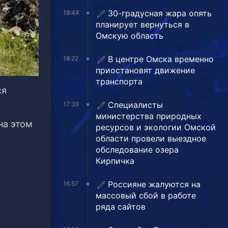
30-градусная жара опять
19:44
планирует вернуться в
Омскую область
В центре Омска временно
18:22
приостановят движение
транспорта
ся
Специалисты
17:39
министерства природных
на этом
ресурсов и экологии Омской
области провели выездное
обследование озера
Кирпичка
Россияне жалуются на
16:57
массовый сбой в работе
ряда сайтов