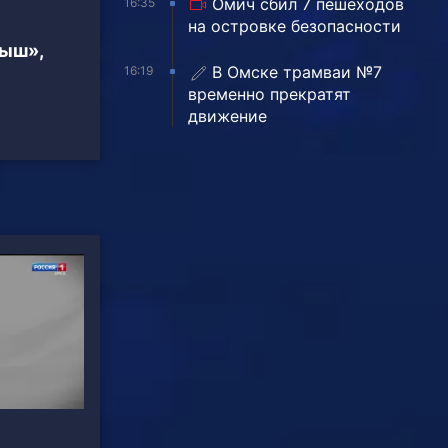
Омич сбил 7 пешеходов
16:35
на островке безопасности
тыш»,
В Омске трамваи №7
16:19
временно прекратят
движение