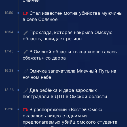
омичей
Стал известен мотив убийства мужчины
19:50
в селе Соляное
Прохлада, которая накрыла Омскую
18:54
область, покидает регион
В Омской области тыква «попыталась
17:45
сбежать» со двора
Омичка запечатлела Млечный Путь на
16:38
ночном небе
Два ребёнка и двое взрослых
13:36
пострадали в ДТП в Омской области
В распоряжении «Вестей Омск»
12:26
оказалось видео с одним из
предполагаемых убийц омского студента