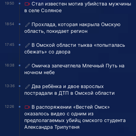
Стал известен мотив убийства мужчины
19:50
в селе Соляное
Прохлада, которая накрыла Омскую
18:54
область, покидает регион
В Омской области тыква «попыталась
17:45
сбежать» со двора
Омичка запечатлела Млечный Путь на
16:38
ночном небе
Два ребёнка и двое взрослых
13:36
пострадали в ДТП в Омской области
В распоряжении «Вестей Омск»
12:26
оказалось видео с одним из
предполагаемых убийц омского студента
Александра Трипутеня