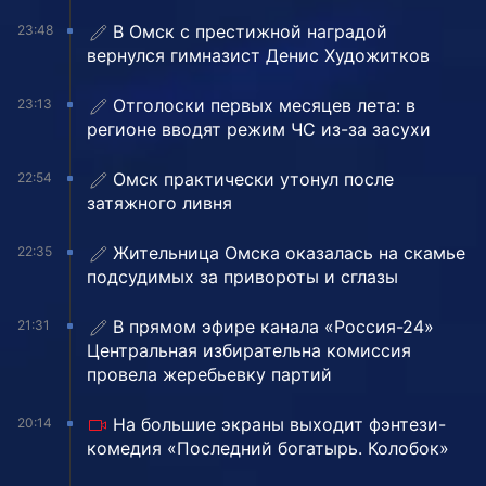
В Омск с престижной наградой
23:48
вернулся гимназист Денис Художитков
Отголоски первых месяцев лета: в
23:13
регионе вводят режим ЧС из-за засухи
Омск практически утонул после
22:54
затяжного ливня
Жительница Омска оказалась на скамье
22:35
подсудимых за привороты и сглазы
В прямом эфире канала «Россия-24»
21:31
Центральная избирательна комиссия
провела жеребьевку партий
На большие экраны выходит фэнтези-
20:14
комедия «Последний богатырь. Колобок»