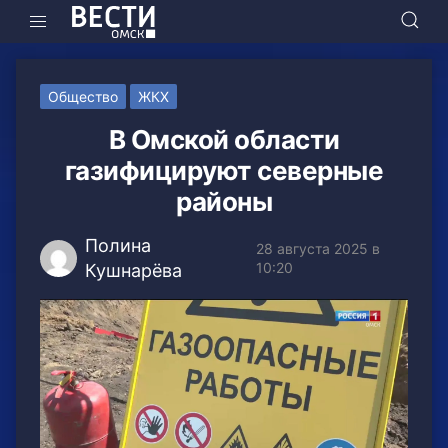
Общество
ЖКХ
В Омской области
газифицируют северные
районы
Полина
28 августа 2025 в
10:20
Кушнарёва