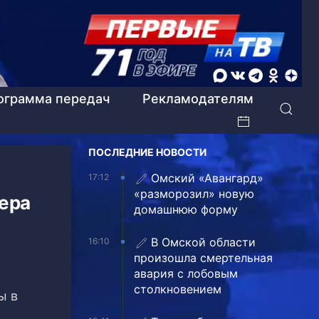
ограмма передач
Рекламодателям
ПОСЛЕДНИЕ НОВОСТИ
Омский «Авангард»
17:12
«разморозил» новую
ера
домашнюю форму
В Омской области
16:10
произошла смертельная
авария с лобовым
столкновением
ы в