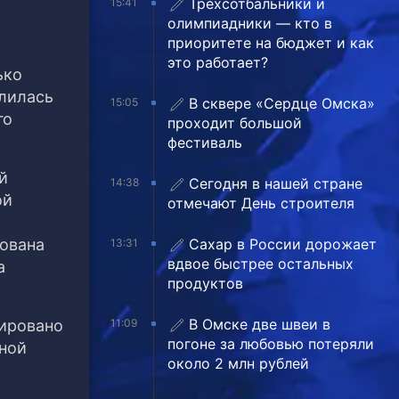
Трехсотбальники и
15:41
олимпиадники — кто в
приоритете на бюджет и как
это работает?
ько
елилась
В сквере «Сердце Омска»
15:05
го
проходит большой
фестиваль
й
Сегодня в нашей стране
14:38
ой
отмечают День строителя
дована
Сахар в России дорожает
13:31
вдвое быстрее остальных
а
продуктов
В Омске две швеи в
нировано
11:09
погоне за любовью потеряли
дной
около 2 млн рублей