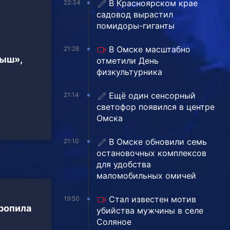
В Красноярском крае
22:34
садовод вырастил
помидоры-гиганты
В Омске масштабно
21:28
тыш»,
отметили День
физкультурника
Ещё один сенсорный
21:14
светофор появился в центре
Омска
В Омске обновили семь
21:10
остановочных комплексов
для удобства
маломобильных омичей
Стал известен мотив
19:50
ропила
убийства мужчины в селе
е
Соляное