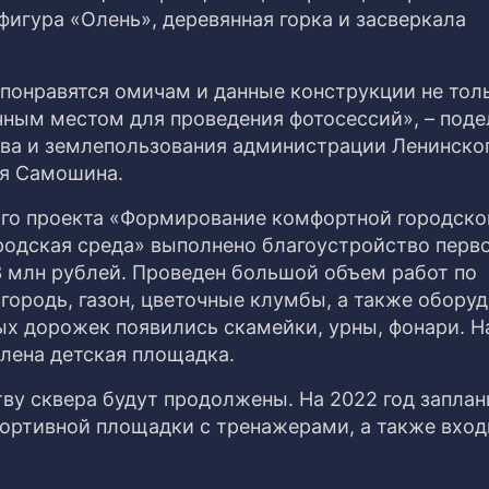
фигура «Олень», деревянная горка и засверкала
понравятся омичам и данные конструкции не тол
ачным местом для проведения фотосессий», – под
тва и землепользования администрации Ленинско
ия Самошина.
ого проекта «Формирование комфортной городско
родская среда» выполнено благоустройство перв
3 млн рублей. Проведен большой объем работ по
городь, газон, цветочные клумбы, а также обору
ых дорожек появились скамейки, урны, фонари. Н
влена детская площадка.
ву сквера будут продолжены. На 2022 год запла
ортивной площадки с тренажерами, а также вхо