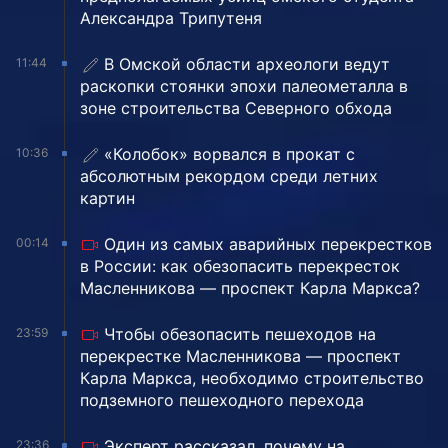
Александра Трипутеня
В Омской области археологи ведут
11:44
раскопки стоянки эпохи палеометалла в
зоне строительства Северного обхода
«Колобок» ворвался в прокат с
10:36
абсолютным рекордом среди летних
картин
Один из самых аварийных перекрестков
00:14
в России: как обезопасить перекресток
Масленникова — проспект Карла Маркса?
Чтобы обезопасить пешеходов на
23:59
перекрестке Масленникова — проспект
Карла Маркса, необходимо строительство
подземного пешеходного перехода
Эксперт рассказал, почему на
23:36