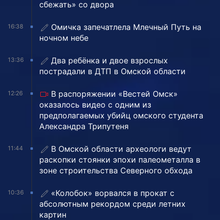
сбежать» со двора
Омичка запечатлела Млечный Путь на
16:38
ночном небе
Два ребёнка и двое взрослых
13:36
пострадали в ДТП в Омской области
В распоряжении «Вестей Омск»
12:26
оказалось видео с одним из
предполагаемых убийц омского студента
Александра Трипутеня
В Омской области археологи ведут
11:44
раскопки стоянки эпохи палеометалла в
зоне строительства Северного обхода
«Колобок» ворвался в прокат с
10:36
абсолютным рекордом среди летних
картин