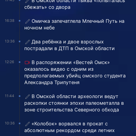
В Омской области тыква «попыталась
сбежать» со двора
Омичка запечатлела Млечный Путь на
16:38
ночном небе
Два ребёнка и двое взрослых
13:36
пострадали в ДТП в Омской области
В распоряжении «Вестей Омск»
12:26
оказалось видео с одним из
предполагаемых убийц омского студента
Александра Трипутеня
В Омской области археологи ведут
11:44
раскопки стоянки эпохи палеометалла в
зоне строительства Северного обхода
«Колобок» ворвался в прокат с
10:36
абсолютным рекордом среди летних