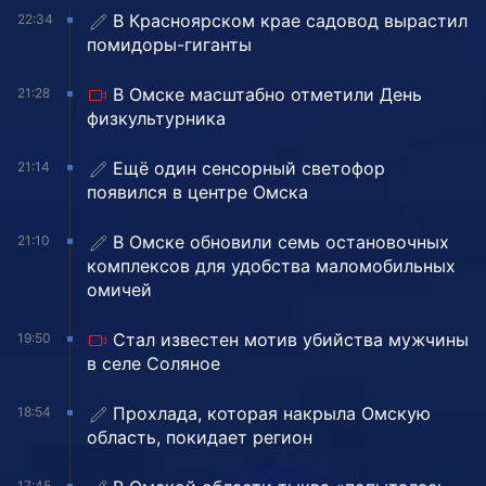
В Красноярском крае садовод вырастил
22:34
помидоры-гиганты
В Омске масштабно отметили День
21:28
физкультурника
Ещё один сенсорный светофор
21:14
появился в центре Омска
В Омске обновили семь остановочных
21:10
комплексов для удобства маломобильных
омичей
Стал известен мотив убийства мужчины
19:50
в селе Соляное
Прохлада, которая накрыла Омскую
18:54
область, покидает регион
17:45